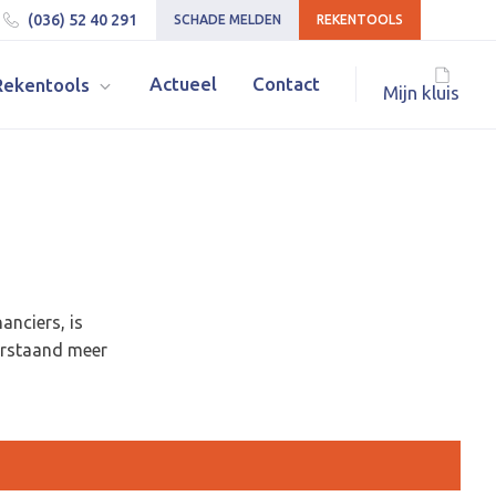
(036) 52 40 291
SCHADE MELDEN
REKENTOOLS
Actueel
Contact
Rekentools
Mijn kluis
anciers, is
derstaand meer