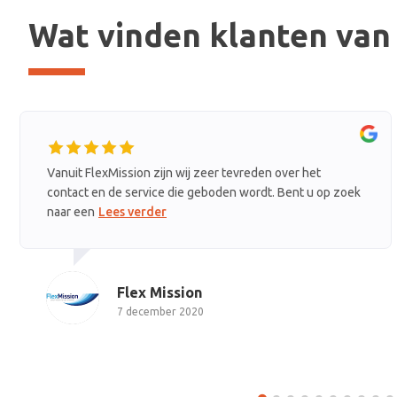
Wat vinden klanten van
n zijn wij zeer tevreden over het
De heren van Fin-M
vice die geboden wordt. Bent u op zoek
voor elkaar krijgt.
rder
terecht. Toppers!
x Mission
Join
cember 2020
16 sep