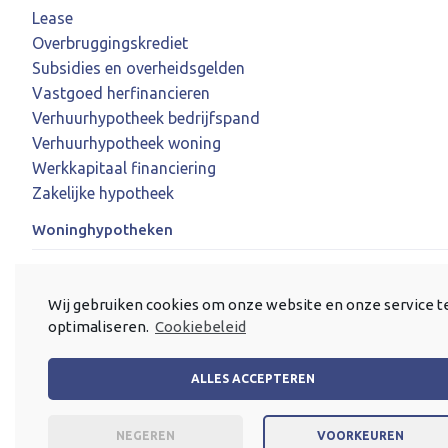
Lease
Overbruggingskrediet
Subsidies en overheidsgelden
Vastgoed herfinancieren
Verhuurhypotheek bedrijfspand
Verhuurhypotheek woning
Werkkapitaal financiering
Zakelijke hypotheek
Woninghypotheken
Expat Mortgages
KoopStart-lening
Wij gebruiken cookies om onze website en onze service t
Nieuwbouwhypotheek
optimaliseren.
Cookiebeleid
Ondernemershypotheek
Seniorenhypotheek
ALLES ACCEPTEREN
Startershypotheek
Verbouwhypotheek
NEGEREN
VOORKEUREN