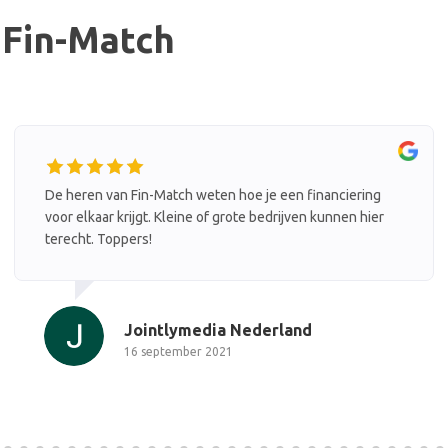
 Fin-Match
atch weten hoe je een financiering
Attent en professio
 Kleine of grote bedrijven kunnen hier
Bas F
6 januar
tlymedia Nederland
tember 2021